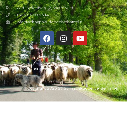
Werkseveldweg 2, Warnsveld
+31 6 83 20 96 14
info@schaapskuddedebelhamel.nl
Privacy verklaring
Copyright 2026 St. Schaapskudde de Belhamel