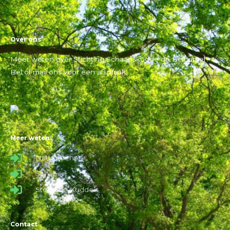
Over ons
Meer weten over Stichting Schaapskudde de Belhamel?
Bel of mail ons voor een afspraak.
Meer weten
Natuurbeheer
Schapen
Steun de Kudde
Contact